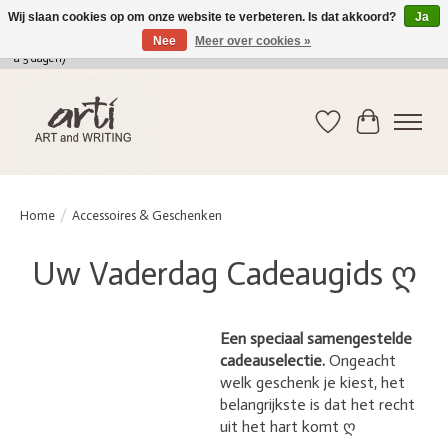
Wij slaan cookies op om onze website te verbeteren. Is dat akkoord?
Ja
Nee
Meer over cookies »
verkoop@arti-artandwriting.be
/ +32 (0)471 41 82 41 / GRATIS verzending > 75 euro (2
a 5 dagen)
Verlanglijst
Winkelwag
Home
/
Accessoires & Geschenken
Uw Vaderdag Cadeaugids ღ
Een speciaal samengestelde
cadeauselectie.
Ongeacht
welk geschenk je kiest, het
belangrijkste is dat het recht
uit het hart komt ღ