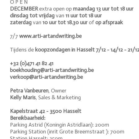
O P E N
DECEMBER
extra open op
maandag
13 uur tot 18 uur
dinsdag tot vrijdag
van
11 uur
tot
18 uur
zaterdag
van
10 uur
tot
18.30 uur
of
op afspraak
7/7
www.arti-artandwriting.be
Tijdens de
koopzondagen in Hasselt 7/12 - 14/12 - 21/1
+32 (0)471 41 82 41
boekhouding@arti-artandwriting.be
verkoop@arti-artandwriting.be
Petra Vanbeuren
, Owner
Kelly Maris
, Sales & Marketing
Kapelstraat 42 - 3500 Hasselt
Bereikbaarheid:
Parking Astrid (Koningin Astridlaan): 200m
Parking Station (inrit Grote Breemstraat ): 700m
Station Hasselt: 350m