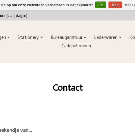
kies op om onze website te verbeteren. Is dat akkoord?
Ja
Nee
Meer 
euro (2 a 5 dagen)
ngen
Stationery
Bureaugarnituur
Lederwaren
Ko
Cadeaubonnen
Contact
ekendje van...