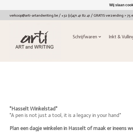
Wij slaan coo
verkoop@arti-artandwriting.be
/ +32 (0)471 41 82 41 / GRATIS verzending > 75 
Schrijfwaren
Inkt & Vulli
"Hasselt Winkelstad"
"A pen is not just a tool, it is a legacy in your hand"
Plan een dagje winkelen in
Hasselt
of maak er ineens we