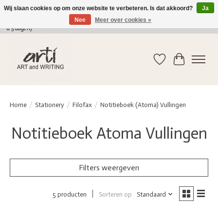
Wij slaan cookies op om onze website te verbeteren. Is dat akkoord?
Ja
Nee
Meer over cookies »
verkoop@arti-artandwriting.be
/ +32 (0)471 41 82 41 / GRATIS verzending > 75 euro (2
a 5 dagen)
Verlanglijst
Winkelwag
Home
/
Stationery
/
Filofax
/
Notitieboek (Atoma) Vullingen
Notitieboek Atoma Vullingen
Filters weergeven
Sorteren op
Standaard
5 producten