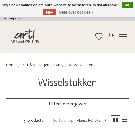
Wij slaan cookies op om onze website te verbeteren. Is dat akkoord?
Ja
Nee
Meer over cookies »
verkoop@arti-artandwriting.be
/ +32 (0)471 41 82 41 / GRATIS verzending > 75 euro (2
a 5 dagen)
Verlanglijst
Winkelwag
Home
/
Inkt & Vullingen
/
Lamy
/
Wisselstukken
Wisselstukken
Filters weergeven
Sorteren op
Meest bekeken
9 producten