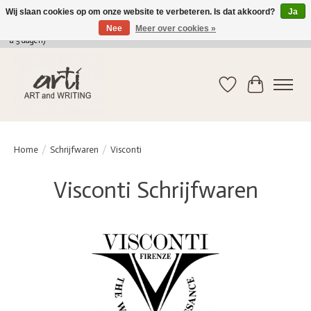
Wij slaan cookies op om onze website te verbeteren. Is dat akkoord?
Ja
Nee
Meer over cookies »
verkoop@arti-artandwriting.be
/ +32 (0)471 41 82 41 / GRATIS verzending > 75 euro (2
a 5 dagen)
Verlanglijst
Winkelwag
Home
/
Schrijfwaren
/
Visconti
Visconti Schrijfwaren