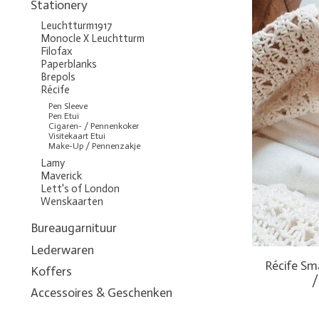
Stationery
Leuchtturm1917
Monocle X Leuchtturm
Filofax
Paperblanks
Brepols
Récife
Pen Sleeve
Pen Etui
Cigaren- / Pennenkoker
Visitekaart Etui
Make-Up / Pennenzakje
Lamy
Maverick
Lett's of London
Wenskaarten
Bureaugarnituur
Lederwaren
Récife Sm
Koffers
/
Accessoires & Geschenken