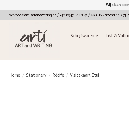
Wij slaan coo
verkoop@arti-artandwriting.be
/ +32 (0)471 41 82 41 / GRATIS verzending > 75 
Schrijfwaren
Inkt & Vulli
Home
/
Stationery
/
Récife
/
Visitekaart Etui