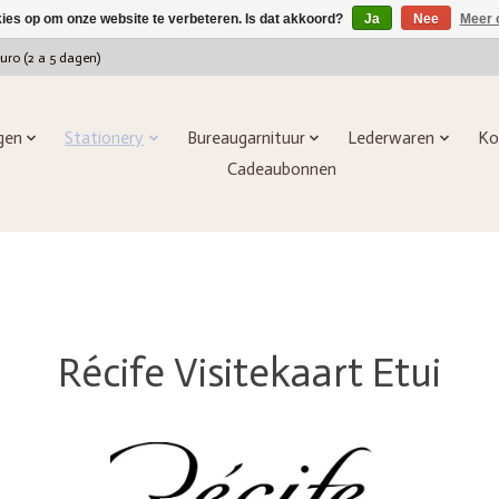
kies op om onze website te verbeteren. Is dat akkoord?
Ja
Nee
Meer 
euro (2 a 5 dagen)
ngen
Stationery
Bureaugarnituur
Lederwaren
Ko
Cadeaubonnen
Récife Visitekaart Etui