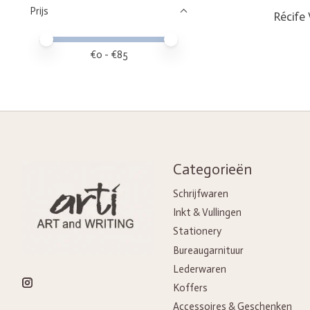
Prijs
Récife 
Minimale prijswaarde
Price maximum value
€
0
- €
85
Categorieën
Schrijfwaren
Inkt & Vullingen
Stationery
Bureaugarnituur
Lederwaren
Koffers
Accessoires & Geschenken