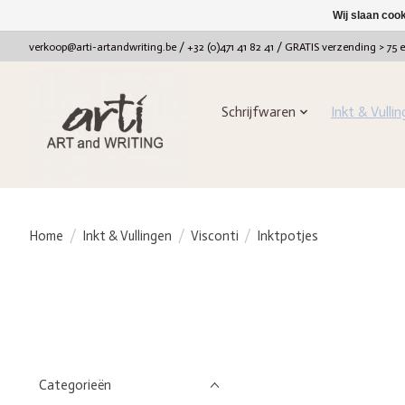
Wij slaan coo
verkoop@arti-artandwriting.be
/ +32 (0)471 41 82 41 / GRATIS verzending > 75 
Schrijfwaren
Inkt & Vulli
Home
/
Inkt & Vullingen
/
Visconti
/
Inktpotjes
Categorieën