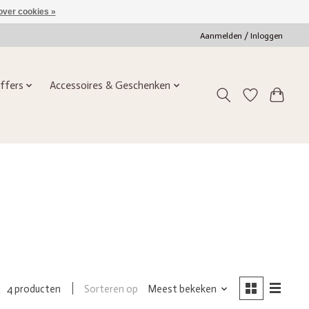
over cookies »
Aanmelden / Inloggen
ffers
Accessoires & Geschenken
Sorteren op
Meest bekeken
4 producten