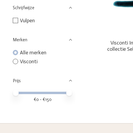
Schrijfwijze
Vulpen
Merken
Visconti 
collectie Se
Alle merken
Visconti
Prijs
Minimale prijswaarde
Price maximum value
€
0
- €
150