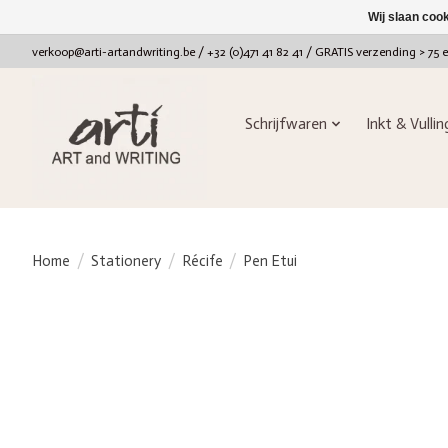
Wij slaan coo
verkoop@arti-artandwriting.be
/ +32 (0)471 41 82 41 / GRATIS verzending > 75 
Schrijfwaren
Inkt & Vulli
Home
/
Stationery
/
Récife
/
Pen Etui