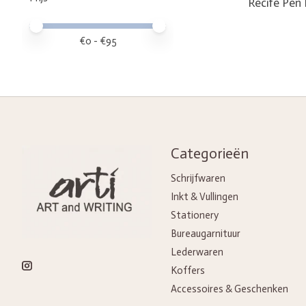
Récife Pen 
Minimale prijswaarde
Price maximum value
€
0
- €
95
Categorieën
Schrijfwaren
Inkt & Vullingen
Stationery
Bureaugarnituur
Lederwaren
Koffers
Accessoires & Geschenken