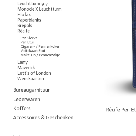
Leuchtturm1917
Monocle X Leuchtturm
Filofax
Paperblanks
Brepols
Récife
Pen Sleeve
Pen Etui
Cigaren- / Pennenkoker
Visitekaart Etui
Make-Up / Pennenzakje
Lamy
Maverick
Lett's of London
Wenskaarten
Bureaugarnituur
Lederwaren
Koffers
Récife Pen Et
Accessoires & Geschenken