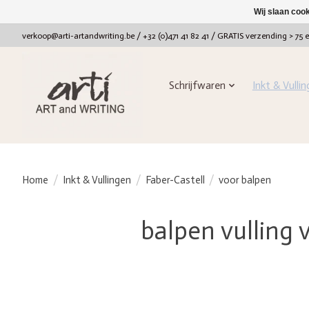
Wij slaan coo
verkoop@arti-artandwriting.be
/ +32 (0)471 41 82 41 / GRATIS verzending > 75 
Schrijfwaren
Inkt & Vulli
Home
/
Inkt & Vullingen
/
Faber-Castell
/
voor balpen
balpen vulling 