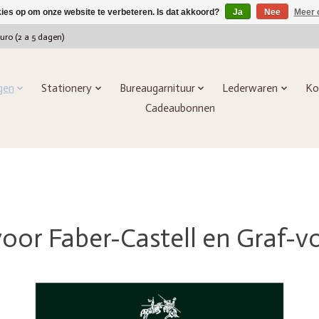
kies op om onze website te verbeteren. Is dat akkoord?
Ja
Nee
Meer 
euro (2 a 5 dagen)
ngen
Stationery
Bureaugarnituur
Lederwaren
Ko
Cadeaubonnen
voor Faber-Castell en Graf-v