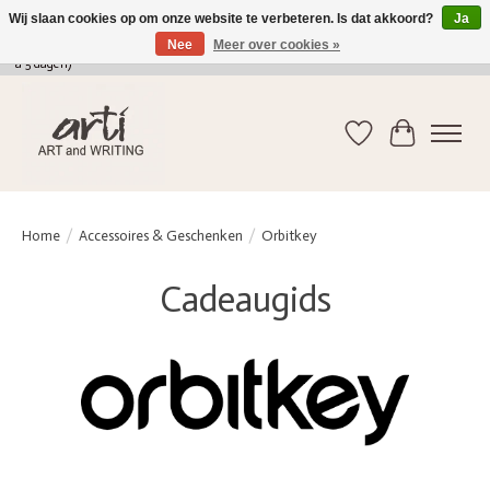
Wij slaan cookies op om onze website te verbeteren. Is dat akkoord?
Ja
Nee
Meer over cookies »
verkoop@arti-artandwriting.be
/ +32 (0)471 41 82 41 / GRATIS verzending > 75 euro (2
a 5 dagen)
Verlanglijst
Winkelwag
Home
/
Accessoires & Geschenken
/
Orbitkey
Cadeaugids