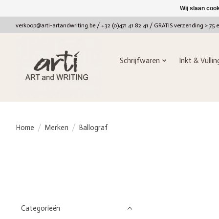
Wij slaan coo
verkoop@arti-artandwriting.be
/ +32 (0)471 41 82 41 / GRATIS verzending > 75 
Schrijfwaren
Inkt & Vulli
Home
/
Merken
/
Ballograf
Categorieën