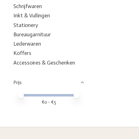
Schrijfwaren
Inkt & Vullingen
Stationery
Bureaugarnituur
Lederwaren
Koffers
Accessoires & Geschenken
Prijs
Minimale prijswaarde
Price maximum value
€
0
- €
5