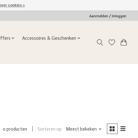
over cookies »
Aanmelden / Inloggen
ffers
Accessoires & Geschenken
Sorteren op
Meest bekeken
0 producten