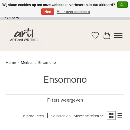
Wij slaan cookies op om onze website te verbeteren. Is dat akkoord?
Ja
Nee
Meer over cookies »
verkoop@arti-artandwriting.be
/ +32 (0)471 41 82 41 / GRATIS verzending > 75 euro (2
a 5 dagen)
Verlanglijst
Winkelwag
Home
/
Merken
/
Ensomono
Ensomono
Filters weergeven
Sorteren op
Meest bekeken
0 producten