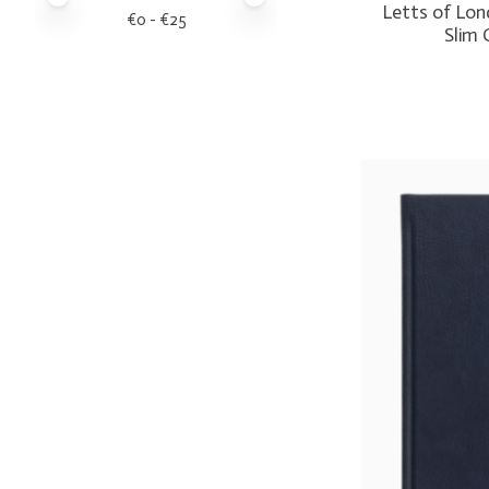
Letts of Lon
€
0
- €
25
Slim 