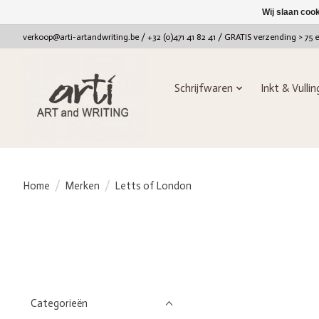
Wij slaan coo
verkoop@arti-artandwriting.be
/ +32 (0)471 41 82 41 / GRATIS verzending > 75 
Schrijfwaren
Inkt & Vulli
Home
/
Merken
/
Letts of London
Categorieën