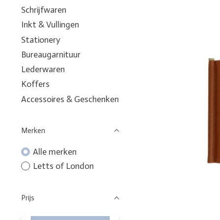
Schrijfwaren
Inkt & Vullingen
Stationery
Bureaugarnituur
Lederwaren
Koffers
Accessoires & Geschenken
Merken
Alle merken
Letts of London
Prijs
Minimale prijswaarde
Price maximum value