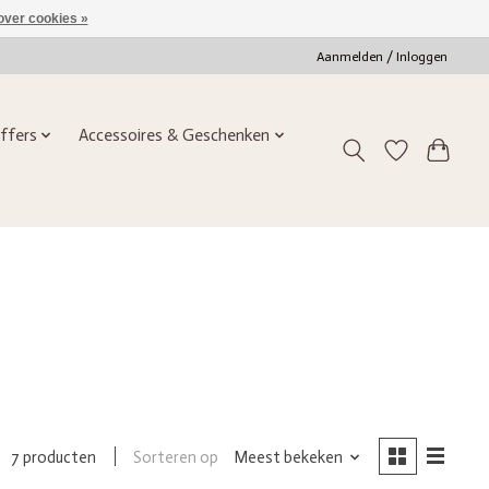
over cookies »
Aanmelden / Inloggen
ffers
Accessoires & Geschenken
Sorteren op
Meest bekeken
7 producten