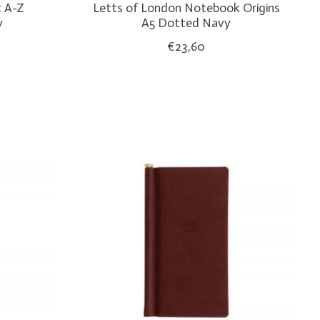
t A-Z
Letts of London Notebook Origins
y
A5 Dotted Navy
€23,60