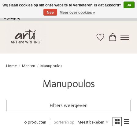
Wij slaan cookies op om onze website te verbeteren. Is dat akkoord?
Ja
Nee
Meer over cookies »
verkoop@arti-artandwriting.be
/ +32 (0)471 41 82 41 / GRATIS verzending > 75 euro (2
a 5 dagen)
Verlanglijst
Winkelwag
Home
/
Merken
/
Manupoulos
Manupoulos
Filters weergeven
Sorteren op
Meest bekeken
0 producten