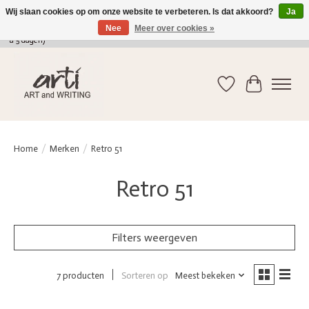
Wij slaan cookies op om onze website te verbeteren. Is dat akkoord?
Ja
Nee
Meer over cookies »
verkoop@arti-artandwriting.be
/ +32 (0)471 41 82 41 / GRATIS verzending > 75 euro (2
a 5 dagen)
Verlanglijst
Winkelwag
Home
/
Merken
/
Retro 51
Retro 51
Filters weergeven
Sorteren op
Meest bekeken
7 producten