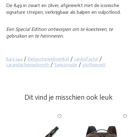
De 849 in zwart en zilver, afgewerkt met de iconische
signature strepen, verkrijgbaar als balpen en vulpotlood.
Een Special Edition ontworpen om te koesteren, te
gebruiken en te herinneren.
849.344
/
Belgischewebwinkel
/
carand'ache
/
carandachepaulsmith
/
Swissmade
/
visithasselt
Dit vind je misschien ook leuk
Items van productcarrousel