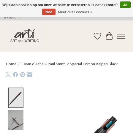
Wij slaan cookies op om onze website te verbeteren. Is dat akkoord?
Ja
Nee
Meer over cookies »
verkoop@arti-artandwriting.be
/ +32 (0)471 41 82 41 / GRATIS verzending > 75 euro (2
a 5 dagen)
Verlanglijst
Winkelwag
Home
/
Caran d'Ache + Paul Smith V Special Edition Balpen Black
Product image slideshow Items