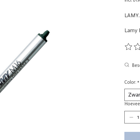
LAMY. 
Lamy B
De beo
Besc
Color:
*
Hoeveel