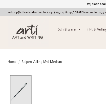
Wij slaan coo
verkoop@arti-artandwriting.be
/ +32 (0)471 41 82 41 / GRATIS verzending > 75 
Schrijfwaren
Inkt & Vulli
Home
/
Balpen Vulling M16 Medium
Product image slideshow Items