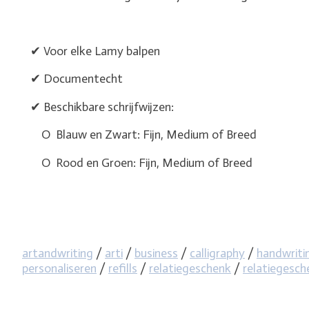
✔ Voor elke Lamy balpen
✔ Documentecht
✔ Beschikbare schrijfwijzen:
O Blauw en Zwart: Fijn, Medium of Breed
O Rood en Groen: Fijn, Medium of Breed
artandwriting
/
arti
/
business
/
calligraphy
/
handwriti
personaliseren
/
refills
/
relatiegeschenk
/
relatiegesc