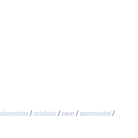
dernwriting
/
notebook
/
paper
/
pennenwinkel
/