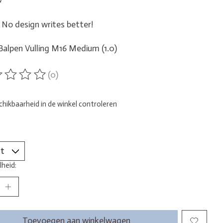
No design writes better!
alpen Vulling M16 Medium (1.0)
(0)
ordeling van dit product is
0
van de 5
hikbaarheid in de winkel controleren
heid:
Toevoegen aan winkelwagen