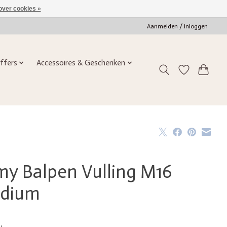
over cookies »
Aanmelden / Inloggen
ffers
Accessoires & Geschenken
my Balpen Vulling M16
dium
w