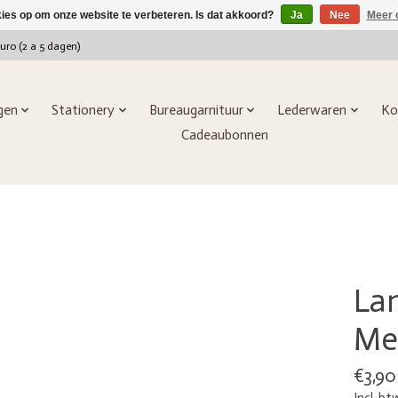
kies op om onze website te verbeteren. Is dat akkoord?
Ja
Nee
Meer 
euro (2 a 5 dagen)
ngen
Stationery
Bureaugarnituur
Lederwaren
Ko
Cadeaubonnen
La
Me
€3,90
Incl. bt