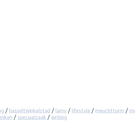
ng
/
hasseltwinkelstad
/
lamy
/
lifestyle
/
meuchtturm
/
mo
henken
/
speciaalzaak
/
writing