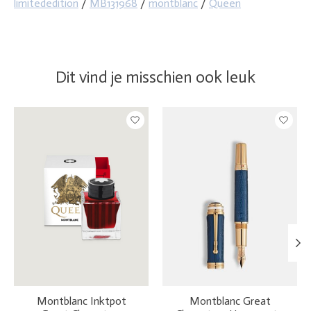
limitededition
/
MB131968
/
montblanc
/
Queen
Dit vind je misschien ook leuk
Items van productcarrousel
Montblanc Inktpot
Montblanc Great