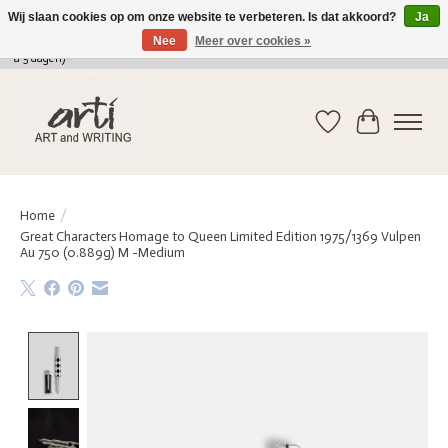
Wij slaan cookies op om onze website te verbeteren. Is dat akkoord?
Ja
Nee
Meer over cookies »
verkoop@arti-artandwriting.be
/ +32 (0)471 41 82 41 / GRATIS verzending > 75 euro (2
a 5 dagen)
Verlanglijst
Winkelwag
Home
/
Great Characters Homage to Queen Limited Edition 1975/1369 Vulpen
Au 750 (0.889g) M -Medium
Product image slideshow Items