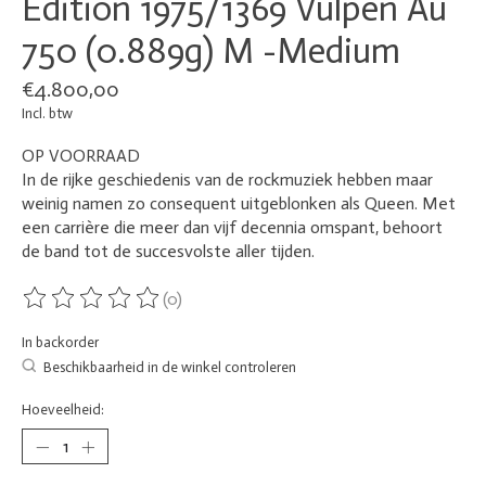
Edition 1975/1369 Vulpen Au
750 (0.889g) M -Medium
€4.800,00
Incl. btw
OP VOORRAAD
In de rijke geschiedenis van de rockmuziek hebben maar
weinig namen zo consequent uitgeblonken als Queen. Met
een carrière die meer dan vijf decennia omspant, behoort
de band tot de succesvolste aller tijden.
(0)
De beoordeling van dit product is
0
van de 5
In backorder
Beschikbaarheid in de winkel controleren
Hoeveelheid: