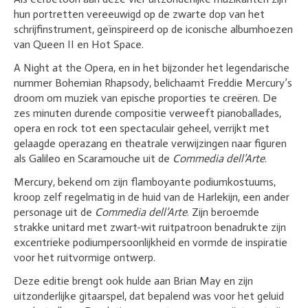
hun portretten vereeuwigd op de zwarte dop van het
schrijfinstrument, geïnspireerd op de iconische albumhoezen
van
Queen II
en
Hot Space
.
A Night at the Opera,
en in het bijzonder het legendarische
nummer
Bohemian Rhapsody,
belichaamt Freddie Mercury’s
droom om muziek van epische proporties te creëren. De
zes minuten durende compositie verweeft pianoballades,
opera en rock tot een spectaculair geheel, verrijkt met
gelaagde operazang en theatrale verwijzingen naar figuren
als Galileo en Scaramouche uit de
Commedia dell’Arte
.
Mercury, bekend om zijn flamboyante podiumkostuums,
kroop zelf regelmatig in de huid van de Harlekijn, een ander
personage uit de
Commedia dell’Arte
. Zijn beroemde
strakke unitard met zwart-wit ruitpatroon benadrukte zijn
excentrieke podiumpersoonlijkheid en vormde de inspiratie
voor het ruitvormige ontwerp.
Deze editie brengt ook hulde aan Brian May en zijn
uitzonderlijke gitaarspel, dat bepalend was voor het geluid