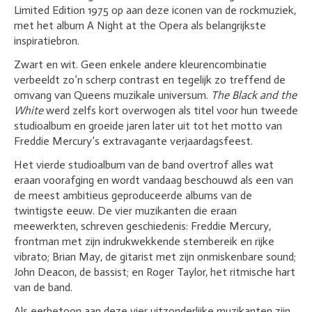
Limited Edition 1975 op aan deze iconen van de rockmuziek,
met het album
A Night at the Opera
als belangrijkste
inspiratiebron.
Zwart en wit. Geen enkele andere kleurencombinatie
verbeeldt zo’n scherp contrast en tegelijk zo treffend de
omvang van Queens muzikale universum.
The Black and the
White
werd zelfs kort overwogen als titel voor hun tweede
studioalbum en groeide jaren later uit tot het motto van
Freddie Mercury’s extravagante verjaardagsfeest.
Het vierde studioalbum van de band overtrof alles wat
eraan voorafging en wordt vandaag beschouwd als een van
de meest ambitieus geproduceerde albums van de
twintigste eeuw. De vier muzikanten die eraan
meewerkten, schreven geschiedenis:
Freddie Mercury
,
frontman met zijn indrukwekkende stembereik en rijke
vibrato;
Brian May
, de gitarist met zijn onmiskenbare sound;
John Deacon
, de bassist; en
Roger Taylor
, het ritmische hart
van de band.
Als eerbetoon aan deze vier uitzonderlijke muzikanten zijn