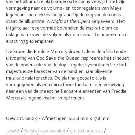
van het album. De platina-gecoate conus verwijst met zijn
vormgeving naar de volume- en toonregelaars van Mays
legendarische elektrische gitaar. Op de ring van de conus
staat de albumtitel
A Night at the Opera
gegraveerd. Het
uitgiftejaar 1975 vormde bovendien de inspiratie om de
oplage van zowel de vulpen als de rollerball te beperken tot
exact 1975 exemplaren.
De kroon die Freddie Mercury droeg tijdens de afsluitende
uitvoering van
God Save the Queen
inspireerde het silhouet
van de bovenzijde van de dop. Tegelijk symboliseert ze het
majestueuze karakter van de band en haar blijvende
muzikale nalatenschap. De platina-gecoate clip is
vormgegeven als een microfoonstandaard, een verwijzing
naar een van de meest herkenbare elementen van Freddie
Mercury’s legendarische liveoptredens.
Gewicht:
86,2 g -
Afmetingen:
144,8 mm x 17,8 mm
131968
/
Belgischewebwinkel
/
greatcharacters
/