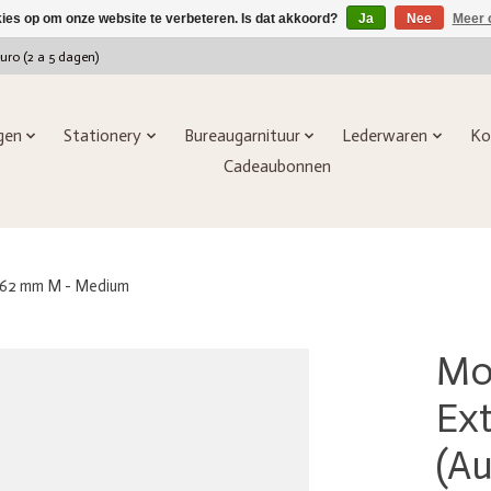
kies op om onze website te verbeteren. Is dat akkoord?
Ja
Nee
Meer 
euro (2 a 5 dagen)
ngen
Stationery
Bureaugarnituur
Lederwaren
Ko
Cadeaubonnen
0.62 mm M - Medium
Mo
Ex
(A