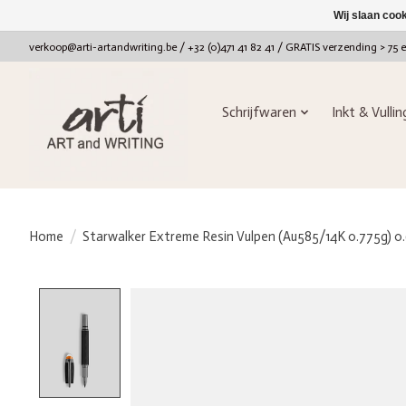
Wij slaan coo
verkoop@arti-artandwriting.be
/ +32 (0)471 41 82 41 / GRATIS verzending > 75 
Schrijfwaren
Inkt & Vulli
Home
/
Starwalker Extreme Resin Vulpen (Au585/14K 0.775g) 
Product image slideshow Items