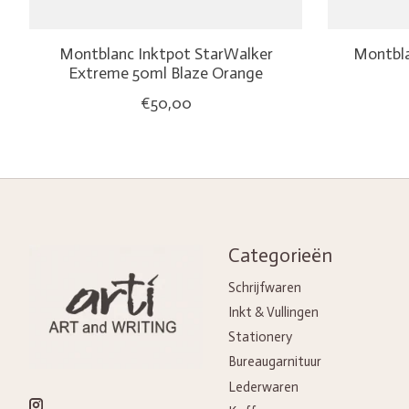
Montblanc Inktpot StarWalker
Montbl
Extreme 50ml Blaze Orange
€50,00
Categorieën
Schrijfwaren
Inkt & Vullingen
Stationery
Bureaugarnituur
Lederwaren