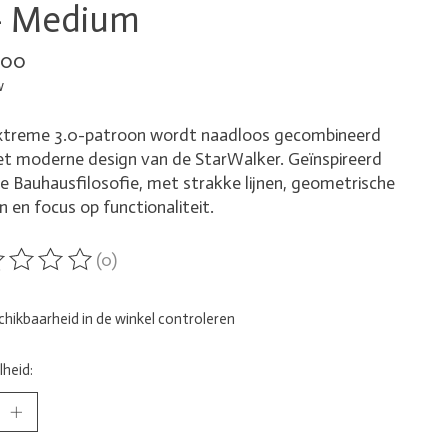
- Medium
,00
w
xtreme 3.0-patroon wordt naadloos gecombineerd
t moderne design van de StarWalker. Geïnspireerd
e Bauhausfilosofie, met strakke lijnen, geometrische
 en focus op functionaliteit.
(0)
ordeling van dit product is
0
van de 5
hikbaarheid in de winkel controleren
heid: