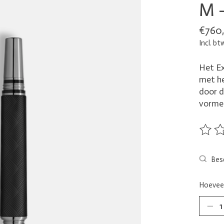
M 
€760
Incl. bt
Het E
met he
door d
vormen
De beo
Besc
Hoeveel