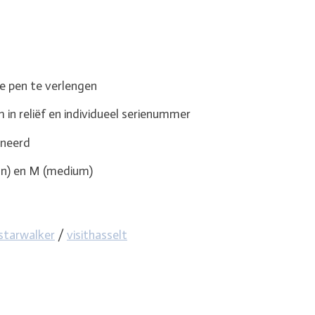
 pen te verlengen
 reliëf en individueel serienummer
neerd
ijn) en M (medium)
starwalker
/
visithasselt