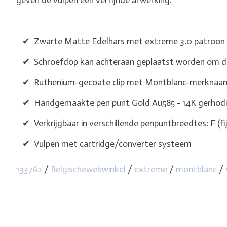
geven de vulpen een verfijnde afwerking.
✔ Zwarte Matte Edelhars met extreme 3.0 patroon
✔ Schroefdop kan achteraan geplaatst worden om de
✔ Ruthenium-gecoate clip met Montblanc-merknaam in
✔ Handgemaakte pen punt Gold Au585 - 14K gerhodi
✔ Verkrijgbaar in verschillende penpuntbreedtes: F (f
✔ Vulpen met cartridge/converter systeem
133762
/
Belgischewebwinkel
/
extreme
/
montblanc
/