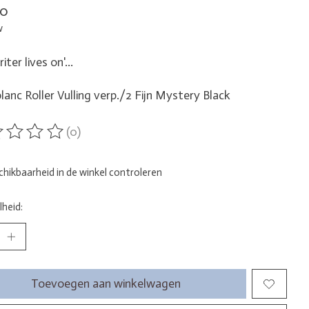
00
w
iter lives on'...
anc Roller Vulling verp./2 Fijn Mystery Black
(0)
ordeling van dit product is
0
van de 5
hikbaarheid in de winkel controleren
heid:
Toevoegen aan winkelwagen