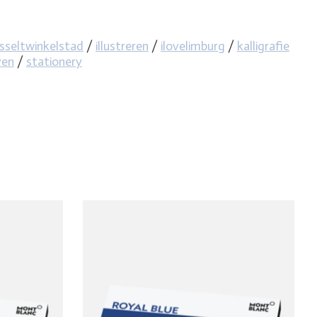
sseltwinkelstad
/
illustreren
/
ilovelimburg
/
kalligrafie
ven
/
stationery