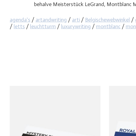
behalve Meisterstück LeGrand, Montblanc M en He
agenda's
/
artandwriting
/
arti
/
Belgischewebwinkel
/
/
letts
/
leuchtturm
/
luxurywriting
/
montblanc
/
mont
Items van productcarrousel