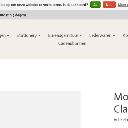
kies op om onze website te verbeteren. Is dat akkoord?
Ja
Nee
Meer 
euro (2 a 5 dagen)
ngen
Stationery
Bureaugarnituur
Lederwaren
Ko
Cadeaubonnen
Mon
Cla
Artikel