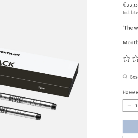
€22,
Incl. bt
'The wr
Montbl
De beo
Besc
Hoeveel