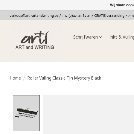
Wij slaan coo
verkoop@arti-artandwriting.be
/ +32 (0)471 41 82 41 / GRATIS verzending > 75 
Schrijfwaren
Inkt & Vulli
Home
/
Roller Vulling Classic Fijn Mystery Black
Product image slideshow Items