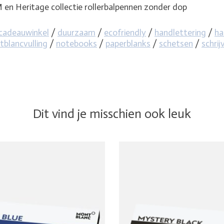
ritage collectie rollerbalpennen zonder dop
cadeauwinkel
/
duurzaam
/
ecofriendly
/
handlettering
/
ha
blancvulling
/
notebooks
/
paperblanks
/
schetsen
/
schrij
Dit vind je misschien ook leuk