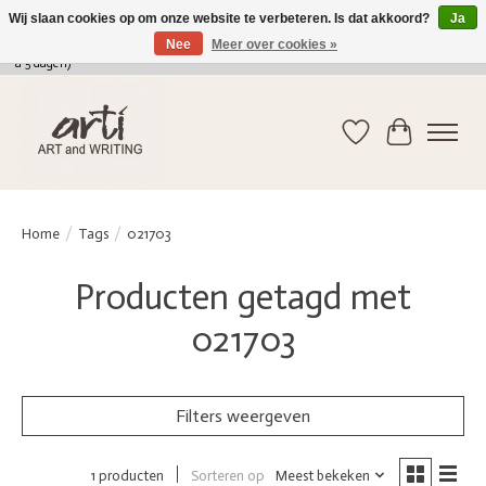
Wij slaan cookies op om onze website te verbeteren. Is dat akkoord?
Ja
Nee
Meer over cookies »
verkoop@arti-artandwriting.be
/ +32 (0)471 41 82 41 / GRATIS verzending > 75 euro (2
a 5 dagen)
Verlanglijst
Winkelwag
Home
/
Tags
/
021703
Producten getagd met
021703
Filters weergeven
Sorteren op
Meest bekeken
1 producten