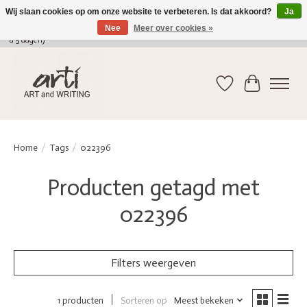
Wij slaan cookies op om onze website te verbeteren. Is dat akkoord?
Ja
Nee
Meer over cookies »
verkoop@arti-artandwriting.be
/ +32 (0)471 41 82 41 / GRATIS verzending > 75 euro (2
a 5 dagen)
Verlanglijst
Winkelwag
Home
/
Tags
/
022396
Producten getagd met
022396
Filters weergeven
Sorteren op
Meest bekeken
1 producten