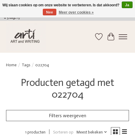
Wij slaan cookies op om onze website te verbeteren. Is dat akkoord?
Ja
Nee
Meer over cookies »
verkoop@arti-artandwriting.be
/ +32 (0)471 41 82 41 / GRATIS verzending > 75 euro (2
a 5 dagen)
Verlanglijst
Winkelwag
Home
/
Tags
/
022704
Producten getagd met
022704
Filters weergeven
Sorteren op
Meest bekeken
1 producten