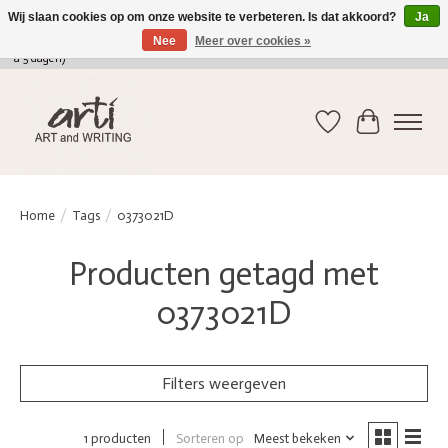
Wij slaan cookies op om onze website te verbeteren. Is dat akkoord?
Ja
Nee
Meer over cookies »
verkoop@arti-artandwriting.be
/ +32 (0)471 41 82 41 / GRATIS verzending > 75 euro (2
a 5 dagen)
Verlanglijst
Winkelwag
Home
/
Tags
/
0373021D
Producten getagd met
0373021D
Filters weergeven
Sorteren op
Meest bekeken
1 producten