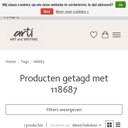
Wij slaan cookies op om onze website te verbeteren. Is dat akkoord?
Ja
Nee
Meer over cookies »
verkoop@arti-artandwriting.be
/ +32 (0)471 41 82 41 / GRATIS verzending > 75 euro (2
a 5 dagen)
Verlanglijst
Winkelwag
Home
/
Tags
/
118687
Producten getagd met
118687
Filters weergeven
Sorteren op
Meest bekeken
1 producten