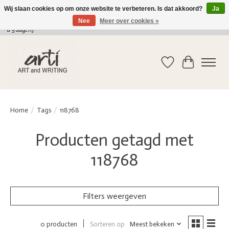
Wij slaan cookies op om onze website te verbeteren. Is dat akkoord?
Ja
Nee
Meer over cookies »
verkoop@arti-artandwriting.be
/ +32 (0)471 41 82 41 / GRATIS verzending > 75 euro (2
a 5 dagen)
Verlanglijst
Winkelwag
Home
/
Tags
/
118768
Producten getagd met
118768
Filters weergeven
Sorteren op
Meest bekeken
0 producten