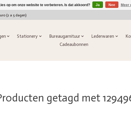
kies op om onze website te verbeteren. Is dat akkoord?
Ja
Nee
Meer 
euro (2 a 5 dagen)
ngen
Stationery
Bureaugarnituur
Lederwaren
Ko
Cadeaubonnen
Producten getagd met 12949