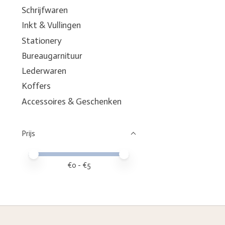
Schrijfwaren
Inkt & Vullingen
Stationery
Bureaugarnituur
Lederwaren
Koffers
Accessoires & Geschenken
Prijs
Minimale prijswaarde
Price maximum value
€
0
- €
5