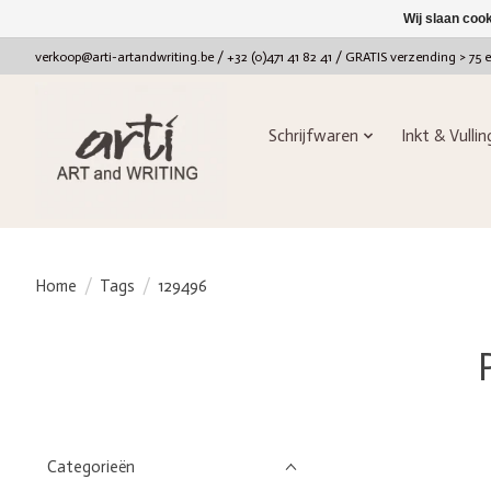
Wij slaan coo
verkoop@arti-artandwriting.be
/ +32 (0)471 41 82 41 / GRATIS verzending > 75 
Schrijfwaren
Inkt & Vulli
Home
/
Tags
/
129496
Categorieën