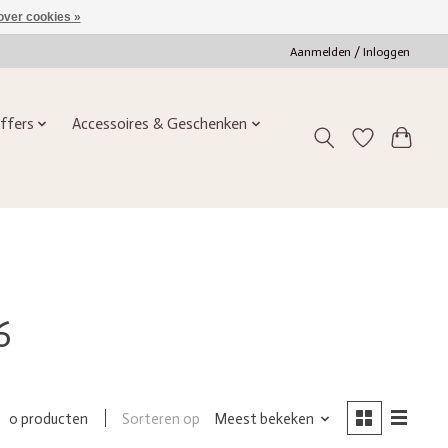
over cookies »
Aanmelden / Inloggen
ffers
Accessoires & Geschenken
6
Sorteren op
Meest bekeken
0 producten