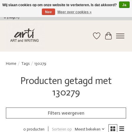
Wij slaan cookies op om onze website te verbeteren. Is dat akkoord?
Ja
Nee
Meer over cookies »
verkoop@arti-artandwriting.be
/ +32 (0)471 41 82 41 / GRATIS verzending > 75 euro (2
a 5 dagen)
Verlanglijst
Winkelwag
Home
/
Tags
/
130279
Producten getagd met
130279
Filters weergeven
Sorteren op
Meest bekeken
0 producten