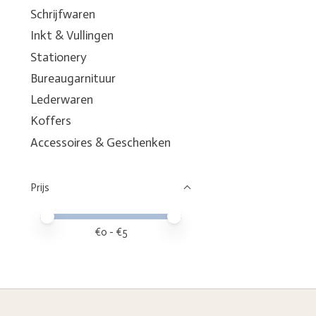
Schrijfwaren
Inkt & Vullingen
Stationery
Bureaugarnituur
Lederwaren
Koffers
Accessoires & Geschenken
Prijs
Minimale prijswaarde
Price maximum value
€
0
- €
5