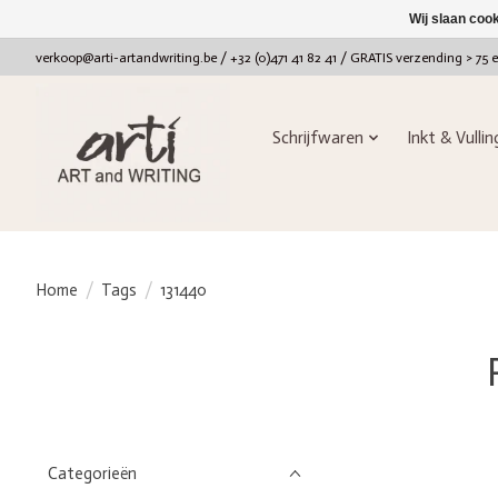
Wij slaan coo
verkoop@arti-artandwriting.be
/ +32 (0)471 41 82 41 / GRATIS verzending > 75 
Schrijfwaren
Inkt & Vulli
Home
/
Tags
/
131440
Categorieën