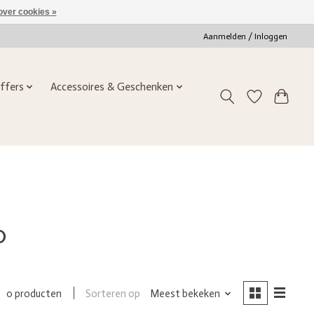
over cookies »
Aanmelden / Inloggen
ffers
Accessoires & Geschenken
0
Sorteren op
Meest bekeken
0 producten