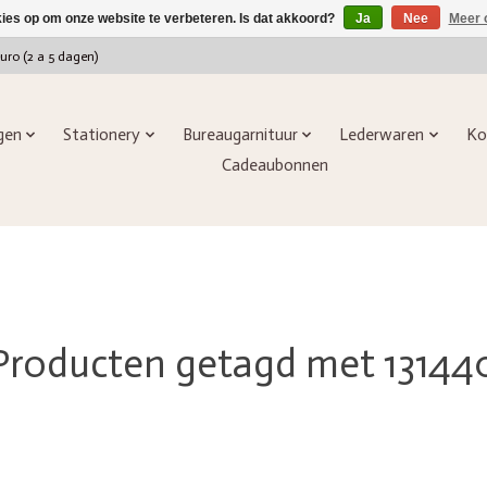
kies op om onze website te verbeteren. Is dat akkoord?
Ja
Nee
Meer 
euro (2 a 5 dagen)
ngen
Stationery
Bureaugarnituur
Lederwaren
Ko
Cadeaubonnen
Producten getagd met 13144