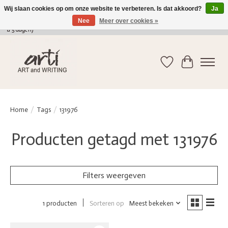
Wij slaan cookies op om onze website te verbeteren. Is dat akkoord?
Ja
Nee
Meer over cookies »
verkoop@arti-artandwriting.be
/ +32 (0)471 41 82 41 / GRATIS verzending > 75 euro (2
a 5 dagen)
Verlanglijst
Winkelwag
Home
/
Tags
/
131976
Producten getagd met 131976
Filters weergeven
Sorteren op
Meest bekeken
1 producten