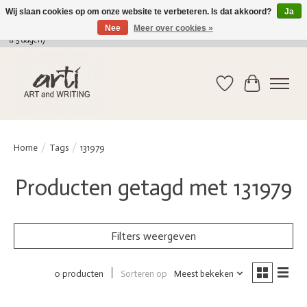
Wij slaan cookies op om onze website te verbeteren. Is dat akkoord?
Ja
Nee
Meer over cookies »
verkoop@arti-artandwriting.be
/ +32 (0)471 41 82 41 / GRATIS verzending > 75 euro (2
a 5 dagen)
Verlanglijst
Winkelwag
Home
/
Tags
/
131979
Producten getagd met 131979
Filters weergeven
Sorteren op
Meest bekeken
0 producten