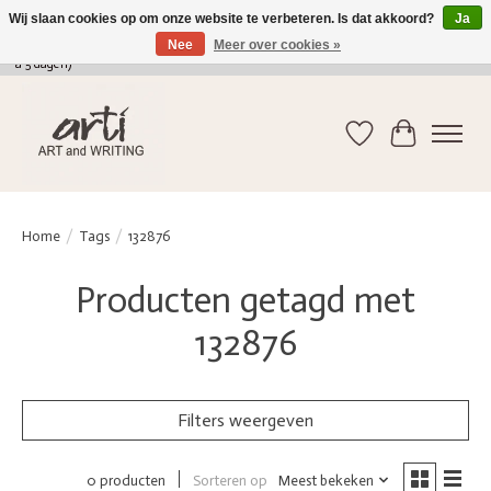
Wij slaan cookies op om onze website te verbeteren. Is dat akkoord?
Ja
Nee
Meer over cookies »
verkoop@arti-artandwriting.be
/ +32 (0)471 41 82 41 / GRATIS verzending > 75 euro (2
a 5 dagen)
Verlanglijst
Winkelwag
Home
/
Tags
/
132876
Producten getagd met
132876
Filters weergeven
Sorteren op
Meest bekeken
0 producten