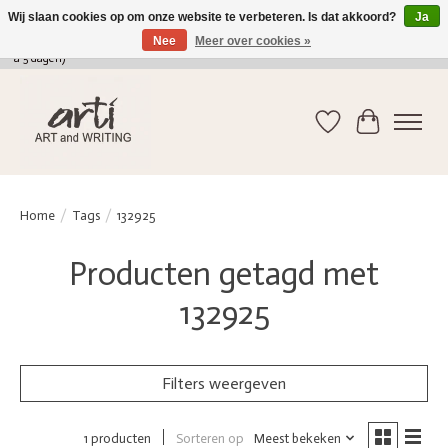
Wij slaan cookies op om onze website te verbeteren. Is dat akkoord?
Ja
Nee
Meer over cookies »
verkoop@arti-artandwriting.be
/ +32 (0)471 41 82 41 / GRATIS verzending > 75 euro (2
a 5 dagen)
Verlanglijst
Winkelwag
Home
/
Tags
/
132925
Producten getagd met
132925
Filters weergeven
Sorteren op
Meest bekeken
1 producten