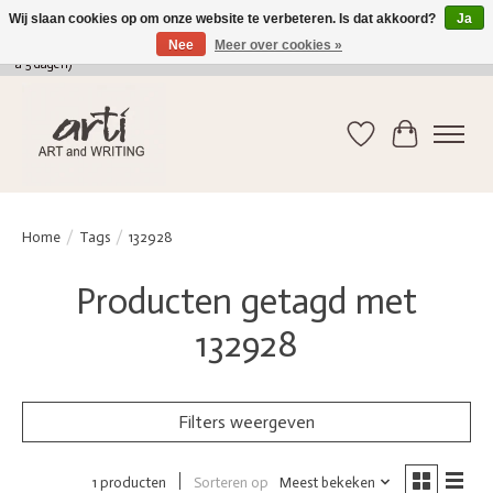
Wij slaan cookies op om onze website te verbeteren. Is dat akkoord?
Ja
Nee
Meer over cookies »
verkoop@arti-artandwriting.be
/ +32 (0)471 41 82 41 / GRATIS verzending > 75 euro (2
a 5 dagen)
Verlanglijst
Winkelwag
Home
/
Tags
/
132928
Producten getagd met
132928
Filters weergeven
Sorteren op
Meest bekeken
1 producten