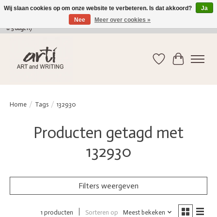
Wij slaan cookies op om onze website te verbeteren. Is dat akkoord?
Ja
Nee
Meer over cookies »
verkoop@arti-artandwriting.be
/ +32 (0)471 41 82 41 / GRATIS verzending > 75 euro (2
a 5 dagen)
Verlanglijst
Winkelwag
Home
/
Tags
/
132930
Producten getagd met
132930
Filters weergeven
Sorteren op
Meest bekeken
1 producten