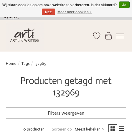
Wij slaan cookies op om onze website te verbeteren. Is dat akkoord?
Ja
Nee
Meer over cookies »
verkoop@arti-artandwriting.be
/ +32 (0)471 41 82 41 / GRATIS verzending > 75 euro (2
a 5 dagen)
Verlanglijst
Winkelwag
Home
/
Tags
/
132969
Producten getagd met
132969
Filters weergeven
Sorteren op
Meest bekeken
0 producten