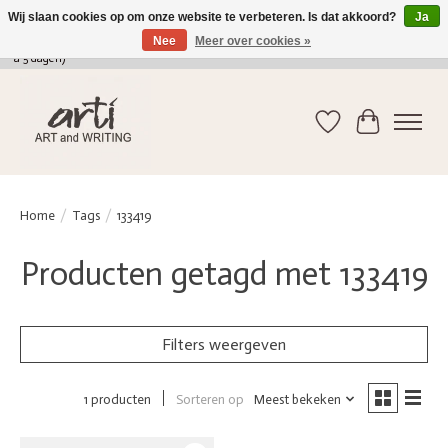
Wij slaan cookies op om onze website te verbeteren. Is dat akkoord?
Ja
Nee
Meer over cookies »
verkoop@arti-artandwriting.be
/ +32 (0)471 41 82 41 / GRATIS verzending > 75 euro (2
a 5 dagen)
Verlanglijst
Winkelwag
Home
/
Tags
/
133419
Producten getagd met 133419
Filters weergeven
Sorteren op
Meest bekeken
1 producten