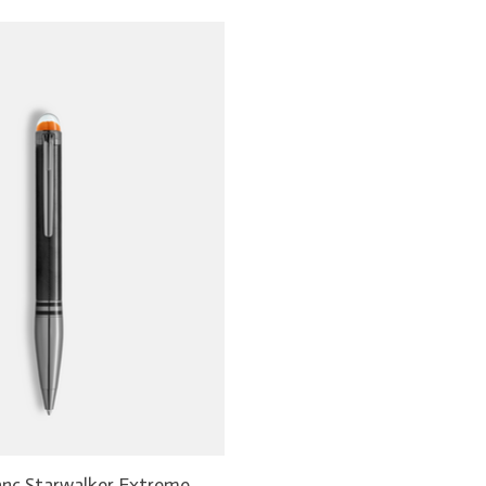
nc Starwalker Extreme