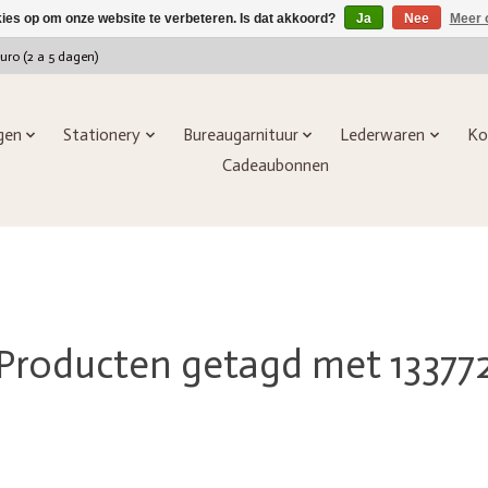
kies op om onze website te verbeteren. Is dat akkoord?
Ja
Nee
Meer 
euro (2 a 5 dagen)
ngen
Stationery
Bureaugarnituur
Lederwaren
Ko
Cadeaubonnen
Producten getagd met 13377