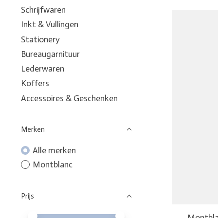
Schrijfwaren
Inkt & Vullingen
Stationery
Bureaugarnituur
Lederwaren
Koffers
Accessoires & Geschenken
Merken
Alle merken
Montblanc
Prijs
Minimale prijswaarde
Price maximum value
Montbla