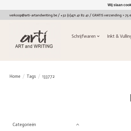
Wij slaan coo
verkoop@arti-artandwriting.be
/ +32 (0)471 41 82 41 / GRATIS verzending > 75 
Schrijfwaren
Inkt & Vulli
Home
/
Tags
/
133772
Categorieën