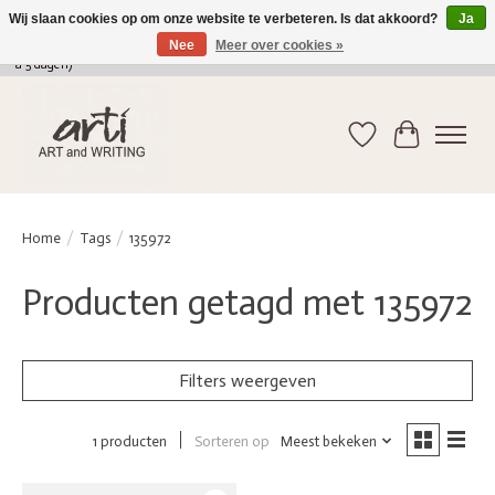
Wij slaan cookies op om onze website te verbeteren. Is dat akkoord?
Ja
Nee
Meer over cookies »
verkoop@arti-artandwriting.be
/ +32 (0)471 41 82 41 / GRATIS verzending > 75 euro (2
a 5 dagen)
Verlanglijst
Winkelwag
Home
/
Tags
/
135972
Producten getagd met 135972
Filters weergeven
Sorteren op
Meest bekeken
1 producten