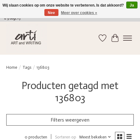
Wij slaan cookies op om onze website te verbeteren. Is dat akkoord?
Ja
Nee
Meer over cookies »
verkoop@arti-artandwriting.be
/ +32 (0)471 41 82 41 / GRATIS verzending > 75 euro (2
a 5 dagen)
Verlanglijst
Winkelwag
Home
/
Tags
/
136803
Producten getagd met
136803
Filters weergeven
Sorteren op
Meest bekeken
0 producten