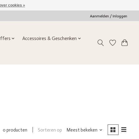
over cookies »
Aanmelden / Inloggen
ffers
Accessoires & Geschenken
6
Sorteren op
Meest bekeken
0 producten