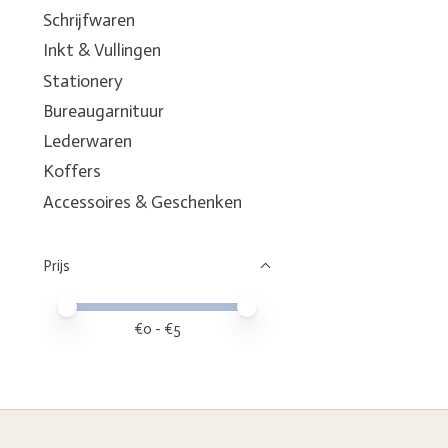
Schrijfwaren
Inkt & Vullingen
Stationery
Bureaugarnituur
Lederwaren
Koffers
Accessoires & Geschenken
Prijs
Minimale prijswaarde
Price maximum value
€
0
- €
5