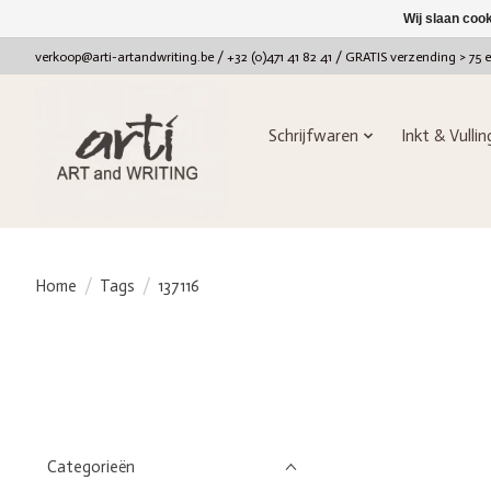
Wij slaan coo
verkoop@arti-artandwriting.be
/ +32 (0)471 41 82 41 / GRATIS verzending > 75 
Schrijfwaren
Inkt & Vulli
Home
/
Tags
/
137116
Categorieën