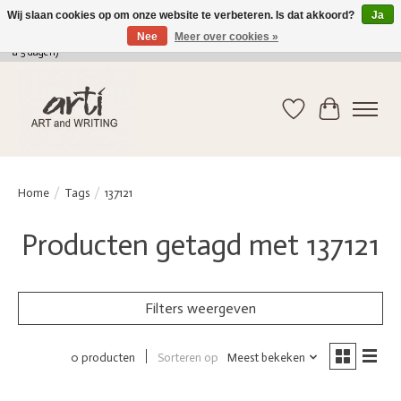
Wij slaan cookies op om onze website te verbeteren. Is dat akkoord?
Ja
Nee
Meer over cookies »
verkoop@arti-artandwriting.be
/ +32 (0)471 41 82 41 / GRATIS verzending > 75 euro (2
a 5 dagen)
Verlanglijst
Winkelwag
Home
/
Tags
/
137121
Producten getagd met 137121
Filters weergeven
Sorteren op
Meest bekeken
0 producten