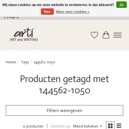
Wij slaan cookies op om onze website te verbeteren. Is dat akkoord?
Ja
Nee
Meer over cookies »
verkoop@arti-artandwriting.be
/ +32 (0)471 41 82 41 / GRATIS verzending > 75 euro (2
a 5 dagen)
Verlanglijst
Winkelwag
Home
/
Tags
/
144562-1050
Producten getagd met
144562-1050
Filters weergeven
Sorteren op
Meest bekeken
0 producten