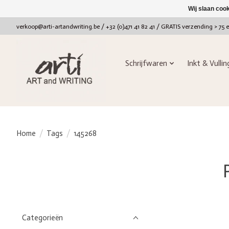
Wij slaan coo
verkoop@arti-artandwriting.be
/ +32 (0)471 41 82 41 / GRATIS verzending > 75 
Schrijfwaren
Inkt & Vulli
Home
/
Tags
/
145268
Categorieën