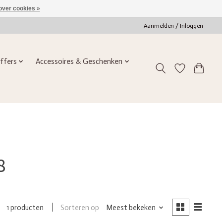
over cookies »
Aanmelden / Inloggen
ffers
Accessoires & Geschenken
8
Sorteren op
Meest bekeken
1 producten