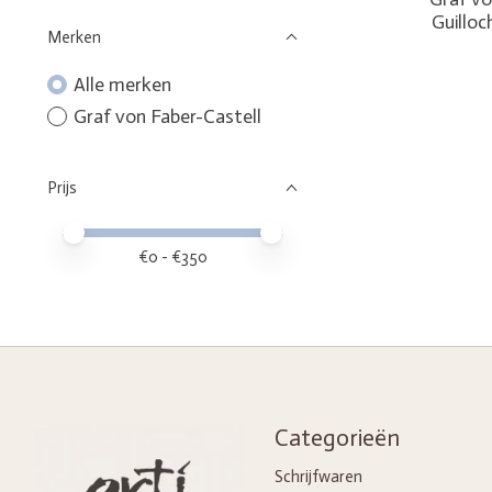
Guilloc
Merken
Alle merken
Graf von Faber-Castell
Prijs
Minimale prijswaarde
Price maximum value
€
0
- €
350
Categorieën
Schrijfwaren