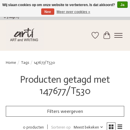
Wij slaan cookies op om onze website te verbeteren. Is dat akkoord?
Ja
Nee
Meer over cookies »
verkoop@arti-artandwriting.be
/ +32 (0)471 41 82 41 / GRATIS verzending > 75 euro (2
a 5 dagen)
Verlanglijst
Winkelwag
Home
/
Tags
/
147677/T530
Producten getagd met
147677/T530
Filters weergeven
Sorteren op
Meest bekeken
0 producten