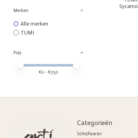
Sycamor
Merken
Alle merken
TUMI
Prijs
Minimale prijswaarde
Price maximum value
€
0
- €
750
Categorieën
Schrijfwaren