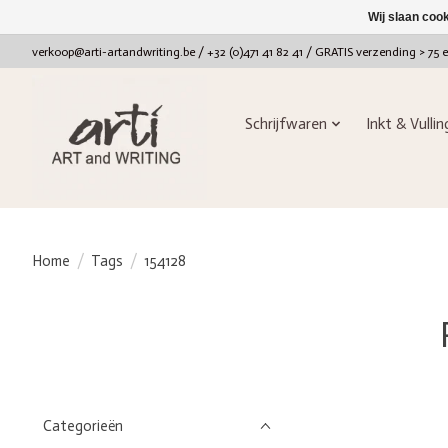
Wij slaan coo
verkoop@arti-artandwriting.be
/ +32 (0)471 41 82 41 / GRATIS verzending > 75 
Schrijfwaren
Inkt & Vulli
Home
/
Tags
/
154128
Categorieën