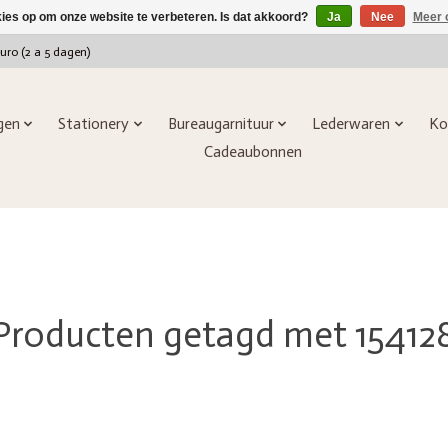
kies op om onze website te verbeteren. Is dat akkoord?
Ja
Nee
Meer 
euro (2 a 5 dagen)
ngen
Stationery
Bureaugarnituur
Lederwaren
Ko
Cadeaubonnen
Producten getagd met 15412