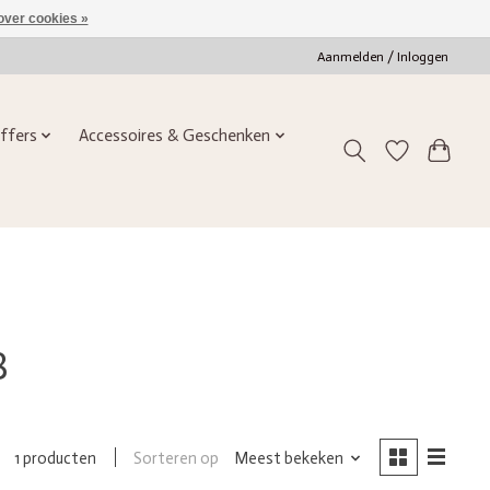
over cookies »
Aanmelden / Inloggen
ffers
Accessoires & Geschenken
8
Sorteren op
Meest bekeken
1 producten