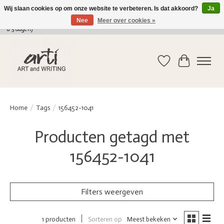
Wij slaan cookies op om onze website te verbeteren. Is dat akkoord?
Ja
Nee
Meer over cookies »
verkoop@arti-artandwriting.be
/ +32 (0)471 41 82 41 / GRATIS verzending > 75 euro (2
a 5 dagen)
Verlanglijst
Winkelwag
Home
/
Tags
/
156452-1041
Producten getagd met
156452-1041
Filters weergeven
Sorteren op
Meest bekeken
1 producten