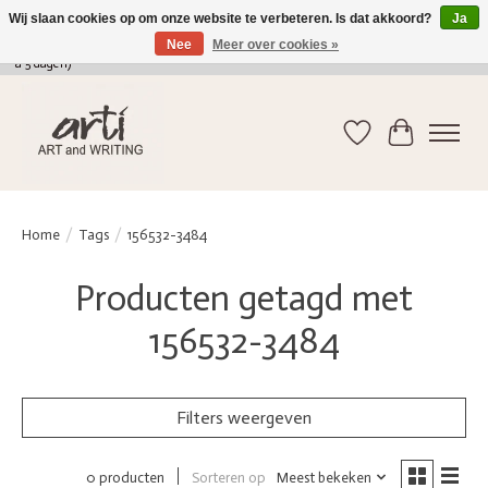
Wij slaan cookies op om onze website te verbeteren. Is dat akkoord?
Ja
Nee
Meer over cookies »
verkoop@arti-artandwriting.be
/ +32 (0)471 41 82 41 / GRATIS verzending > 75 euro (2
a 5 dagen)
Verlanglijst
Winkelwag
Home
/
Tags
/
156532-3484
Producten getagd met
156532-3484
Filters weergeven
Sorteren op
Meest bekeken
0 producten