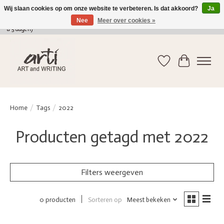
Wij slaan cookies op om onze website te verbeteren. Is dat akkoord?
Ja
Nee
Meer over cookies »
verkoop@arti-artandwriting.be
/ +32 (0)471 41 82 41 / GRATIS verzending > 75 euro (2
a 5 dagen)
Verlanglijst
Winkelwag
Home
/
Tags
/
2022
Producten getagd met 2022
Filters weergeven
Sorteren op
Meest bekeken
0 producten