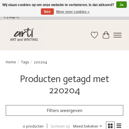
Wij slaan cookies op om onze website te verbeteren. Is dat akkoord?
Ja
Nee
Meer over cookies »
verkoop@arti-artandwriting.be
/ +32 (0)471 41 82 41 / GRATIS verzending > 75 euro (2
a 5 dagen)
Verlanglijst
Winkelwag
Home
/
Tags
/
220204
Producten getagd met
220204
Filters weergeven
Sorteren op
Meest bekeken
0 producten